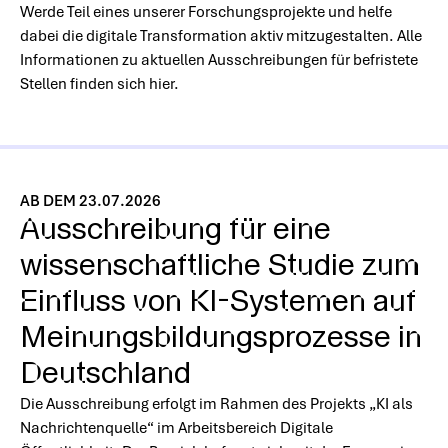
Werde Teil eines unserer Forschungsprojekte und helfe
dabei die digitale Transformation aktiv mitzugestalten. Alle
Informationen zu aktuellen Ausschreibungen für befristete
Stellen finden sich hier.
Hiermit bestätige ich, dass meine Daten gemäß der
AB DEM 23.07.2026
DSGVO und den
Datenschutzbestimmungen
von
Ausschreibung für eine
Agora Digitale Transformation gGmbH gespeichert
wissenschaftliche Studie zum
und verarbeitet werden dürfen.
Einfluss von KI-Systemen auf
Meinungsbildungsprozesse in
Deutschland
Die Ausschreibung erfolgt im Rahmen des Projekts „KI als
Nachrichtenquelle“ im Arbeitsbereich Digitale