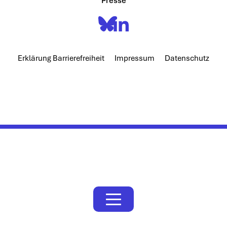
Presse
Erklärung Barrierefreiheit
Impressum
Datenschutz
Hiermit bestätige ich, dass meine Daten gemäß der
DSGVO und den
Datenschutzbestimmungen
von
Agora Digitale Transformation gGmbH gespeichert
und verarbeitet werden dürfen.