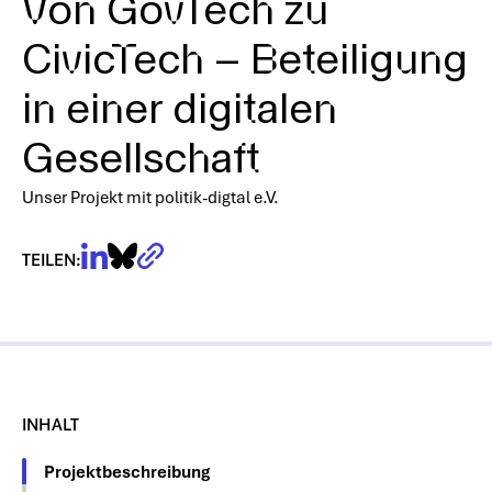
Von GovTech zu
CivicTech – Beteiligung
in einer digitalen
Gesellschaft
Unser Projekt mit politik-digtal e.V.
Hiermit bestätige ich, dass meine Daten gemäß der
DSGVO und den
Datenschutzbestimmungen
von
TEILEN:
Agora Digitale Transformation gGmbH gespeichert
und verarbeitet werden dürfen.
INHALT
Projektbeschreibung