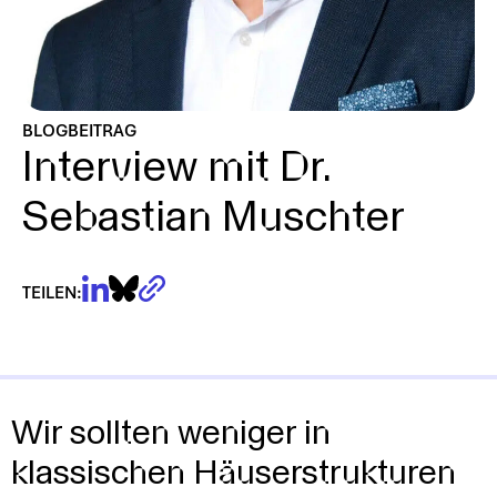
BLOGBEITRAG
Interview mit Dr.
Sebastian Muschter
Hiermit bestätige ich, dass meine Daten gemäß der
DSGVO und den
Datenschutzbestimmungen
von
Agora Digitale Transformation gGmbH gespeichert
und verarbeitet werden dürfen.
TEILEN:
Wir sollten weniger in
klassischen Häuserstrukturen