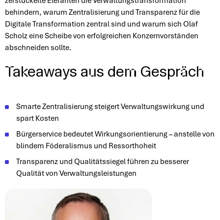
zerstückelte Elefanten die Verwaltungstransformation
behindern, warum Zentralisierung und Transparenz für die
Digitale Transformation zentral sind und warum sich Olaf
Scholz eine Scheibe von erfolgreichen Konzernvorständen
abschneiden sollte.
T
a
k
e
a
w
a
y
s
a
u
s
d
e
m
G
e
s
p
r
ä
c
h
Smarte Zentralisierung steigert Verwaltungswirkung und
spart Kosten
Bürgerservice bedeutet Wirkungsorientierung – anstelle von
blindem Föderalismus und Ressorthoheit
Transparenz und Qualitätssiegel führen zu besserer
Qualität von Verwaltungsleistungen